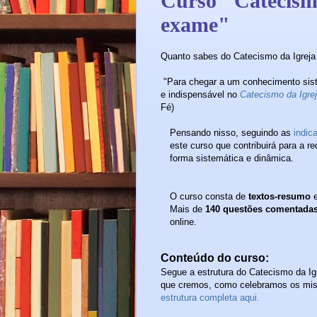
Curso "Catecismo
exame"
Quanto sabes do Catecismo da Igreja
"Para chegar a um conhecimento sist
e indispensável no
Catecismo da Igrej
Fé)
Pensando nisso, seguindo as
indic
este curso que contribuirá para a 
forma sistemática e dinâmica.
O curso consta de
textos-resumo
Mais de
140 questões comentada
online.
Conteúdo do curso:
Segue a estrutura do Catecismo da Ig
que cremos, como celebramos os misté
estrutura completa aqui.