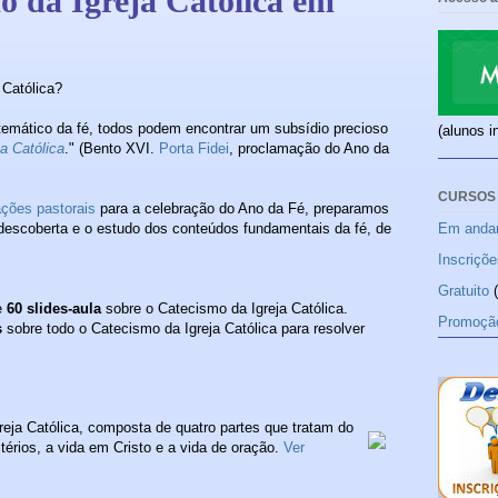
 da Igreja Católica em
 Católica?
emático da fé, todos podem encontrar um subsídio precioso
(alunos i
a Católica
." (Bento XVI.
Porta Fidei
, proclamação do Ano da
CURSOS
ações pastorais
para a celebração do Ano da Fé, preparamos
Em anda
redescoberta e o estudo dos conteúdos fundamentais da fé, de
Inscriçõe
Gratuito
e
60 slides-aula
sobre o Catecismo da Igreja Católica.
Promoçã
s
sobre todo o Catecismo da Igreja Católica para resolver
reja Católica, composta de quatro partes que tratam do
rios, a vida em Cristo e a vida de oração.
Ver