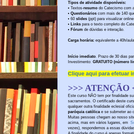
Tipos de atividade disponíveis:
• Textos-
resumo
do Catecismo com a
•
Questionários
com mais de 140 que
• 60
slides
(ppt) para visualizar onlin
•
Links
para o texto completo do Ca
•
Fórum
de dúvidas e interação.
Carga horária:
equivalente a 40h/aula
Início imediato
. Prazo de 30 dias pa
Investimento:
GRATUITO (número lim
Clique aqui para efetuar i
>>> ATENÇÃO 
Este curso NÃO tem por finalidade sub
sacramentos. O certificado deste curs
qualquer outra finalidade eclesial ofi
paróquia católica
e se submeter ao q
Muitas pessoas chegam ao nosso site
acima, mas em vários lugares, em
S
vezes), respondemos a essas dúvida
A finalidade do curso é apenas format