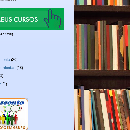
nscritos)
mento
(20)
s abertas
(18)
(3)
o
(1)