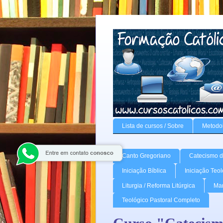
Lista de cursos / Sobre
Metodo
Canto Gregoriano
Catecismo da
Iniciação Bíblica
Iniciação Teo
Liturgia / Reforma Litúrgica
Mar
Teológico Pastoral Completo