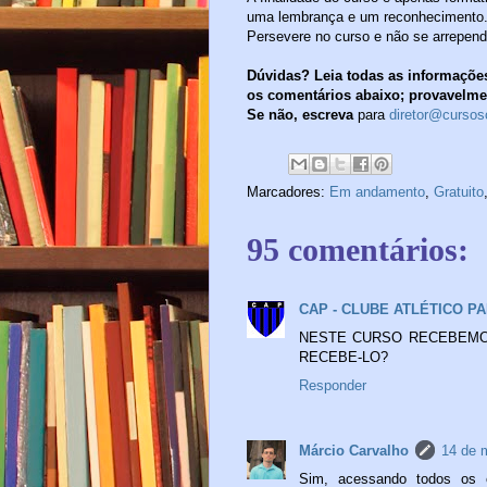
uma lembrança e um reconhecimento
Persevere no curso e não se arrepend
Dúvidas? Leia todas as informações
os comentários abaixo; provavelmen
Se não, escreva
para
diretor@cursos
Marcadores:
Em andamento
,
Gratuito
95 comentários:
CAP - CLUBE ATLÉTICO P
NESTE CURSO RECEBEMOS
RECEBE-LO?
Responder
Márcio Carvalho
14 de 
Sim, acessando todos os c