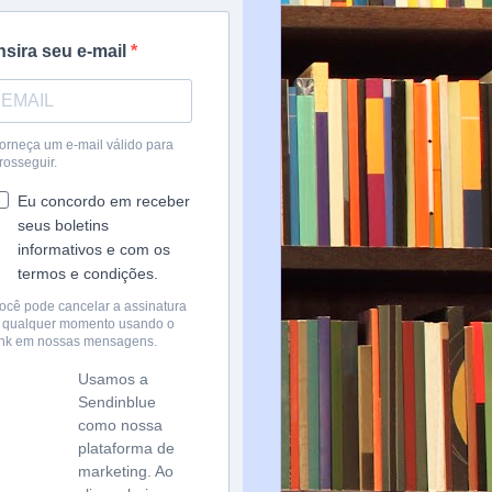
nsira seu e-mail
orneça um e-mail válido para
rosseguir.
Eu concordo em receber
seus boletins
informativos e com os
termos e condições.
ocê pode cancelar a assinatura
 qualquer momento usando o
ink em nossas mensagens.
Usamos a
Sendinblue
como nossa
plataforma de
marketing. Ao