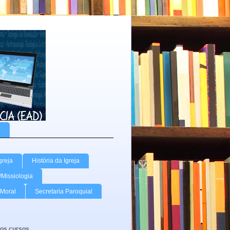
o
greja
História da Igreja
/Missiologia
Moral
Secretaria Paroquial
os cursos