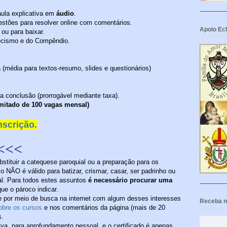
ula explicativa em
áudio
.
stões para resolver online com comentários.
Apoio Ecl
e ou para baixar.
tecismo e do Compêndio.
 (média para textos-resumo, slides e questionários)
ra conclusão (prorrogável mediante taxa).
itado de 100 vagas mensal)
nscrição.
<<<
stituir a catequese paroquial ou a preparação para os
o NÃO é válido para batizar, crismar, casar, ser padrinho ou
cial. Para todos estes assuntos
é necessário procurar uma
ue o pároco indicar.
 por meio de busca na internet com algum desses interesses
Receba no
obre os cursos
e nos comentários da página (mais de 20
s.
iva, para aprofundamento pessoal, e o certificado é apenas