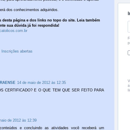
.
erá dos conhecimentos adquiridos.
I
 desta página e dos links no topo do site. Leia também
te sua dúvida já foi respondida!
catolicos.com.br
F
p
,
Inscrições abertas
V
ARAENSE
14 de maio de 2012 às 12:35
a
 CERTIFICADO? E O QUE TEM QUE SER FEITO PARA
l
maio de 2012 às 12:39
onteúdos e concluindo as atividades você receberá um