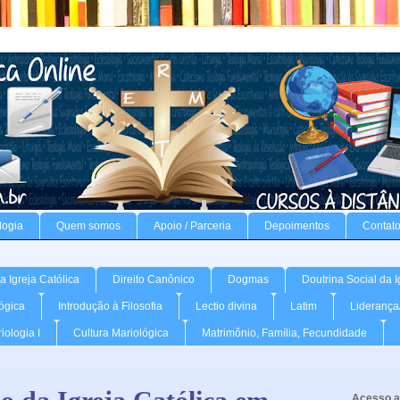
logia
Quem somos
Apoio / Parceria
Depoimentos
Contat
 Igreja Católica
Direito Canônico
Dogmas
Doutrina Social da I
lógica
Introdução à Filosofia
Lectio divina
Latim
Liderança
iologia I
Cultura Mariológica
Matrimônio, Família, Fecundidade
Acesso a